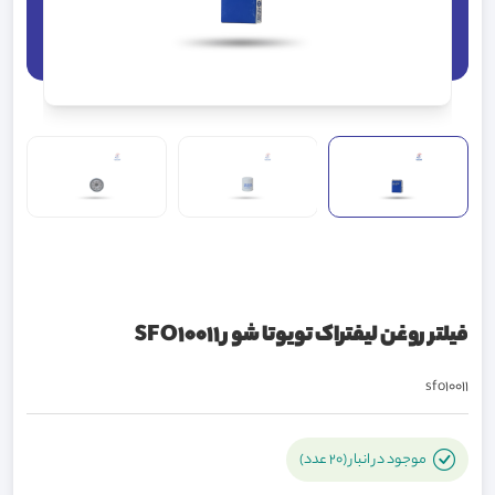
فیلتر روغن لیفتراک تویوتا شور SFO10011
sfo10011
موجود در انبار (20 عدد)