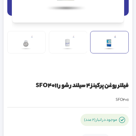
فیلتر روغن پرکینز 4 سیلندر شور SFO4011
SFO4011
موجود در انبار (2 عدد)