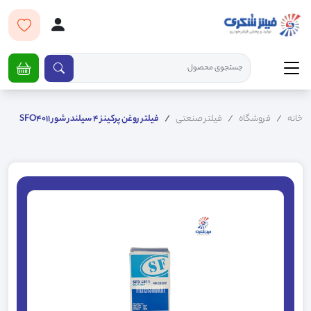
خانه
فروشگاه
فیلتر صنعتی
فیلتر روغن پرکینز 4 سیلندر شور SFO4011