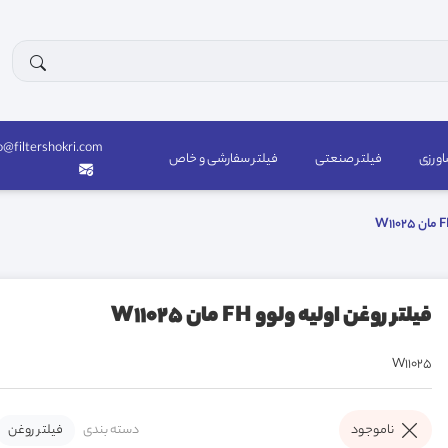
o@filtershokri.com
اورزی
فیلتر صنعتی
فیلتر سفارشی و خاص
فیلتر روغن اولیه ولوو FH مان W11025
W11025
دسته بندی
فیلتر روغن
ناموجود