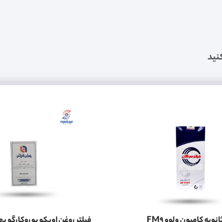
نید
فیلتر روغن ثانویه کامیون ولوو FM9
فیلتر روغن اویکو یوروکارگو به