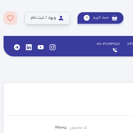
سبد خرید
0
ورود / ثبت نام
021-46893257
inf
کد محصول
W11025