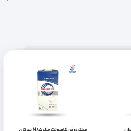
ران
فیلتر روغن کامیونت جک N85 سرکان