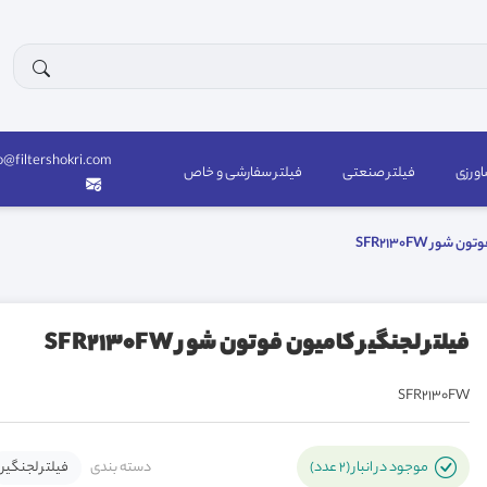
o@filtershokri.com
اورزی
فیلتر صنعتی
فیلتر سفارشی و خاص
ور SFR2130FW
فیلتر لجنگیر کامیون فوتون شور SFR2130FW
SFR2130FW
دسته بندی
فیلتر لجنگیر
موجود در انبار (2 عدد)