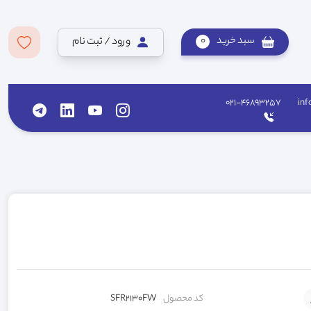
سبد خرید
0
ورود / ثبت نام
021-46893257
inf
کد محصول
SFR2130FW