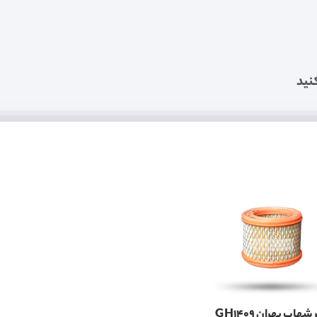
نید
هاب بهران GH1409