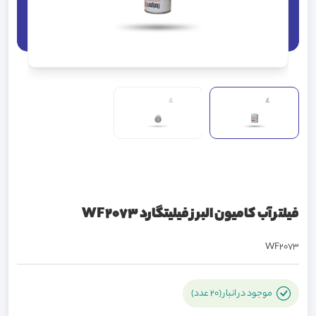
فیلتر آب کامیون البرز فیلیتگارد WF2073
WF2073
موجود در انبار (20 عدد)