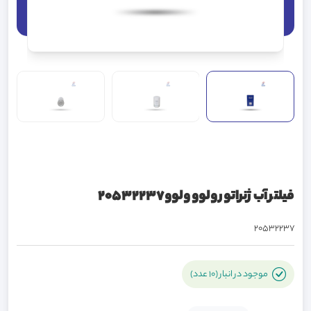
فیلتر آب ژنراتور ولوو ولوو20532237
20532237
موجود در انبار (10 عدد)