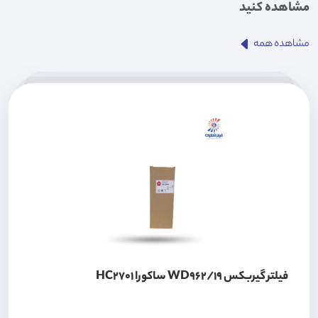
مشاهده کنید
مشاهده همه
فیلتر گیربکس WD962/19 ساکورا HC2701