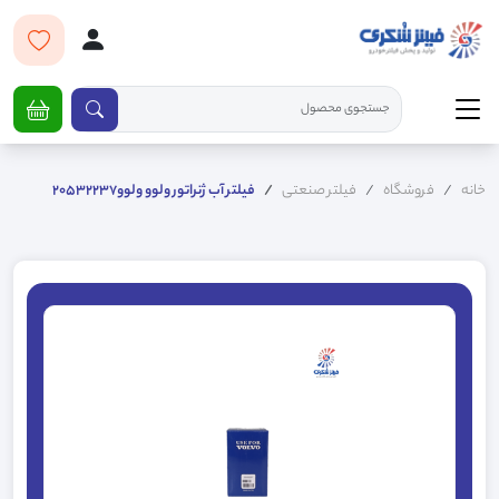
خانه
فروشگاه
فیلتر صنعتی
فیلتر آب ژنراتور ولوو ولوو20532237