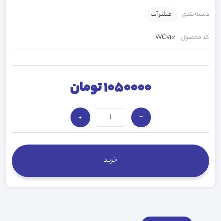
دسته بندی
فیلتر آب
کد محصول
WC7101
1050000 تومان
+
−