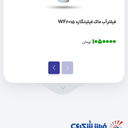
فیلتر آب ماک فیلیتگارد WF2015
1050000
تومان