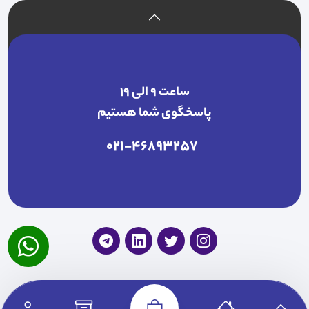
ساعت ۹ الی ۱۹
پاسخگوی شما هستیم
021-46893257