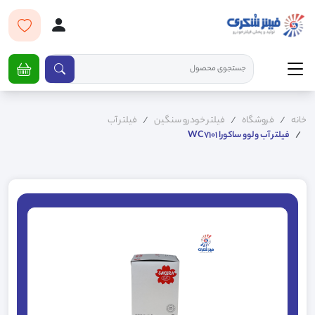
خانه
فروشگاه
فیلتر خودرو سنگین
فیلتر آب
فيلتر آب ولوو ساکورا WC7101