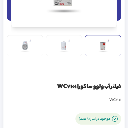
فيلتر آب ولوو ساکورا WC7101
WC7101
موجود در انبار (8 عدد)