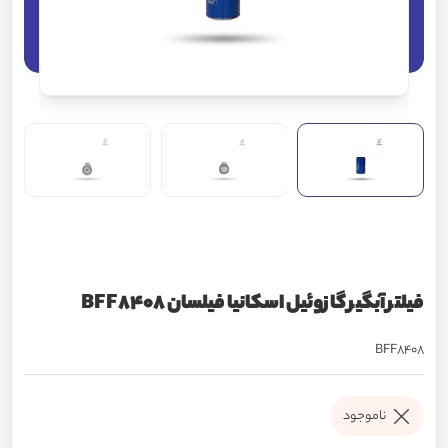
فیلتر آبگیر گازوئیل اسکانیا فیلسان BFF8408
BFF8408
ناموجود