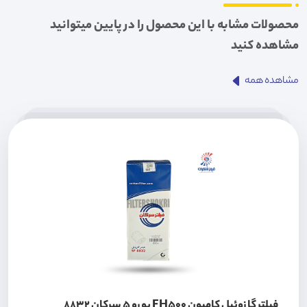
محصولات مشابه با این محصول را در پایین میتوانید
مشاهده کنید
مشاهده همه
فیلتر گازوئیل کامیون FH500 یورو 5 سرکان 8832