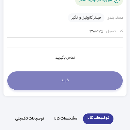
موجود در انبار (20 عدد)
دسته بندی
فیلتر گازوئیل و آبگیر
کد محصول
21380475
تماس بگیرید
توضیحات کالا
مشخصات کالا
توضیحات تکمیلی