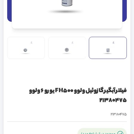
فیلتر آبگیر گازوئیل ولوو FH500 یورو 6 ولوو
21380475
21380475