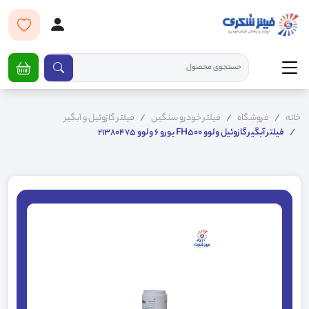
خانه
فروشگاه
فیلتر خودرو سنگین
فیلتر گازوئیل و آبگیر
فیلتر آبگیر گازوئیل ولوو FH500 یورو 6 ولوو 21380475