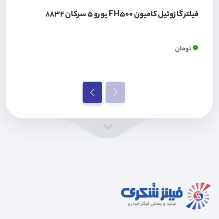
فیلتر گازوئیل کامیون FH500 یورو 5 سرکان 8832
0
تومان