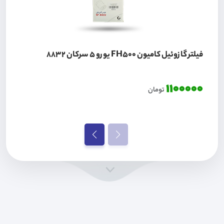
فیلتر گازوئیل کامیون FH500 یورو 5 سرکان 8832
1100000
تومان