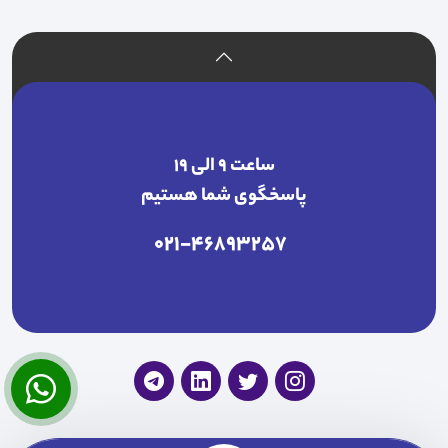
ساعت ۹ الی ۱۹
پاسخگوی شما هستیم
021-46893257