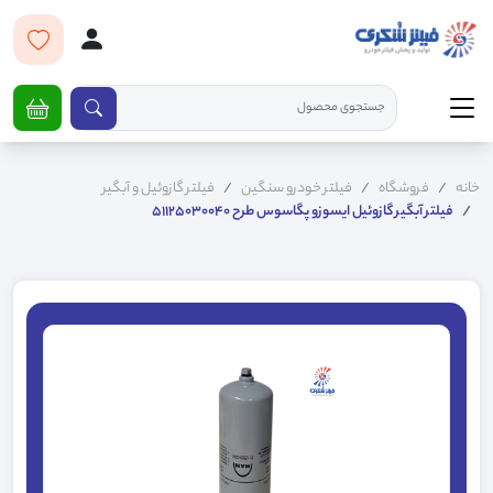
خانه
فروشگاه
فیلتر خودرو سنگین
فیلتر گازوئیل و آبگیر
فيلتر آبگير گازوئیل ايسوزو پگاسوس طرح 51125030040