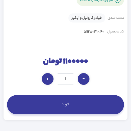
موجود در انبار (10 عدد)
دسته بندی
فیلتر گازوئیل و آبگیر
کد محصول
51125030040
1100000 تومان
+
−