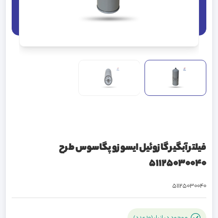
فيلتر آبگير گازوئیل ايسوزو پگاسوس طرح
51125030040
51125030040